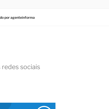
do por agenteinforma
 redes sociais
am
In