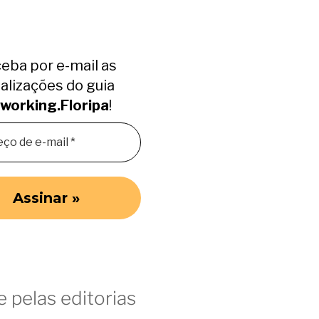
eba por e-mail as
alizações do guia
working.Floripa
!
 pelas editorias