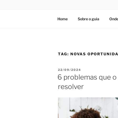
Home
Sobre o guia
Onde
TAG:
NOVAS OPORTUNID
PUBLICADO
22/09/2024
EM
6 problemas que o
resolver