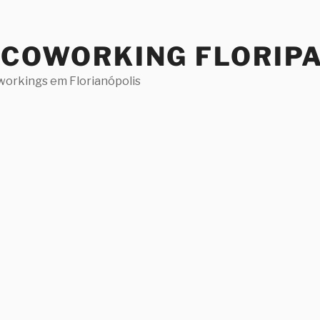
 COWORKING FLORIP
workings em Florianópolis