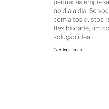
pequenas empresas
no dia a dia. Se vo
com altos custos, 
flexibilidade, um 
solução ideal.
“6
Continue lendo
problemas
que
o
coworking
ajuda
a
resolver”