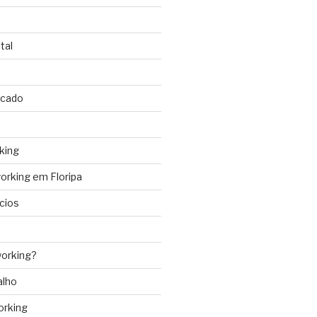
tal
rcado
king
rking em Floripa
cios
orking?
alho
orking