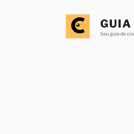
Pular
para
o
GUIA
conteúdo
Seu guia de co