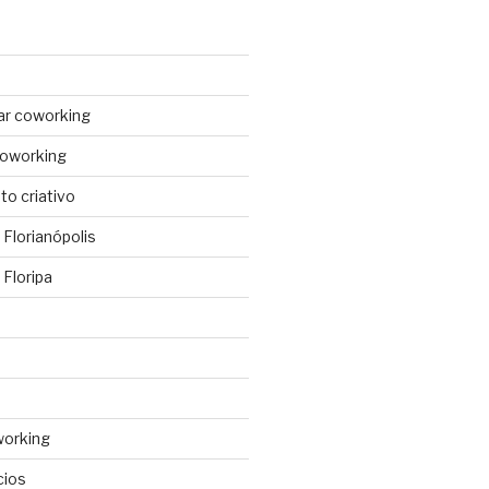
ar coworking
coworking
o criativo
Florianópolis
Floripa
working
cios