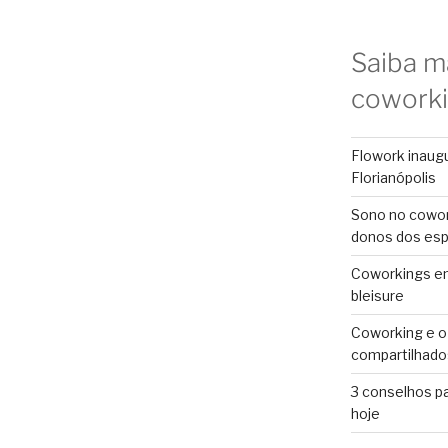
Saiba m
cowork
Flowork inaug
Florianópolis
Sono no cowor
donos dos es
Coworkings em 
bleisure
Coworking e o
compartilhado
3 conselhos p
hoje