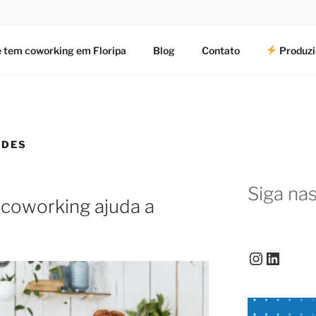
 tem coworking em Floripa
Blog
Contato
Produzi
ADES
Siga nas
 coworking ajuda a
Instagr
Linked