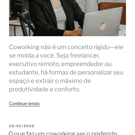
Coworking não é um conceito rígido—ele
se molda a você. Seja freelancer,
executivo remoto, empreendedor ou
estudante, há formas de personalizar seu
espaço e extrair o máximo de
produtividade e conforto.
“Coworking
Continue lendo
sob
medida:
personalize
PUBLICADO
22/01/2025
EM
sua
O que faz um coworking ser o preferido