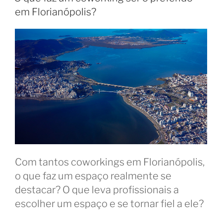
rotina
em Florianópolis?
e
aumente
sua
produtividade”
Com tantos coworkings em Florianópolis,
o que faz um espaço realmente se
destacar? O que leva profissionais a
escolher um espaço e se tornar fiel a ele?