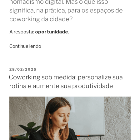
nomadismo digital. Mas o que isso
significa, na prática, para os espaços de
coworking da cidade?
A resposta:
oportunidade
.
“Acordo
Continue lendo
Embratur
e
NomadX
PUBLICADO
28/02/2025
EM
pode
Coworking sob medida: personalize sua
beneficiar
rotina e aumente sua produtividade
coworkings
–
e
Floripa
sai
na
frente”