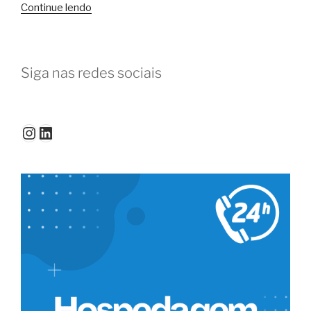
“O
Continue lendo
que
faz
um
Siga nas redes sociais
coworking
ser
o
preferido
Instagram
LinkedIn
em
Florianópolis?”