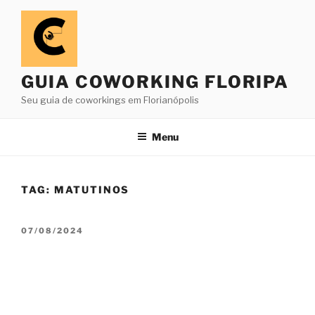
Pular
para
o
conteúdo
GUIA COWORKING FLORIPA
Seu guia de coworkings em Florianópolis
Menu
TAG:
MATUTINOS
PUBLICADO
07/08/2024
EM