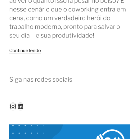
ao ver o quanto isso ia pesar no bolso? É
nesse cenário que o coworking entra em
cena, como um verdadeiro herói do
trabalho moderno, pronto para salvar o
seu dia – e sua produtividade!
“Explicando
Continue lendo
o
modelo
de
Siga nas redes sociais
coworking
para
quem
nunca
Instagram
LinkedIn
usou”