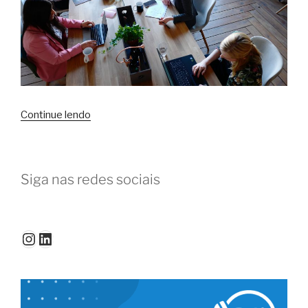
“Coworking
Continue lendo
em
Floripa
e
Siga nas redes sociais
na
Grande
Florianópolis:
veja
Instagram
LinkedIn
as
opções”