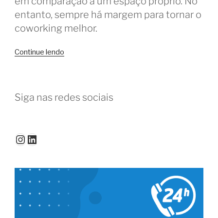
em comparação a um espaço próprio. No
entanto, sempre há margem para tornar o
coworking melhor.
“Coworking
Continue lendo
é
ótimo,
mas
Siga nas redes sociais
poderia
ser
melhor
se…”
Instagram
LinkedIn