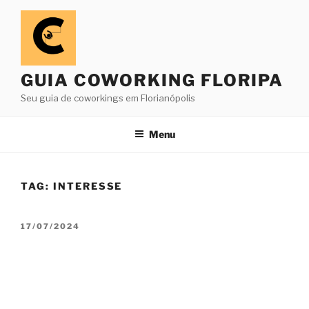
Pular
para
o
conteúdo
GUIA COWORKING FLORIPA
Seu guia de coworkings em Florianópolis
Menu
TAG:
INTERESSE
PUBLICADO
17/07/2024
EM