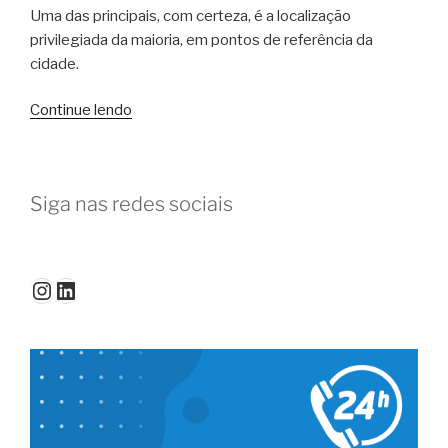
Uma das principais, com certeza, é a localização
privilegiada da maioria, em pontos de referência da
cidade.
“Onde
Continue lendo
encontrar
coworking
no
Siga nas redes sociais
Centro
de
Florianópolis”
Instagram
LinkedIn