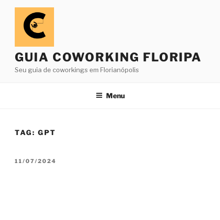
Pular
para
o
conteúdo
GUIA COWORKING FLORIPA
Seu guia de coworkings em Florianópolis
Menu
TAG:
GPT
PUBLICADO
11/07/2024
EM