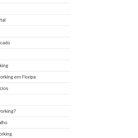
tal
rcado
king
rking em Floripa
cios
orking?
alho
orking