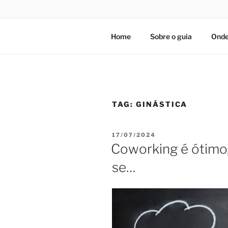
Home
Sobre o guia
Onde
TAG:
GINÁSTICA
PUBLICADO
17/07/2024
EM
Coworking é ótimo,
se…