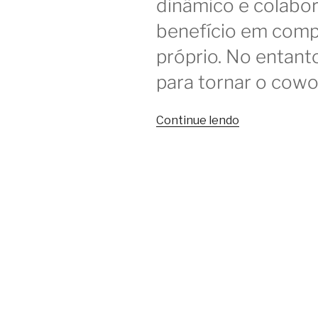
dinâmico e colabor
benefício em com
próprio. No entan
para tornar o cowo
“Coworking
Continue lendo
é
ótimo,
mas
poderia
ser
melhor
se…”