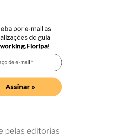
eba por e-mail as
alizações do guia
working.Floripa
!
 pelas editorias