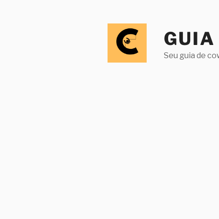
Pular
para
o
GUIA
conteúdo
Seu guia de co