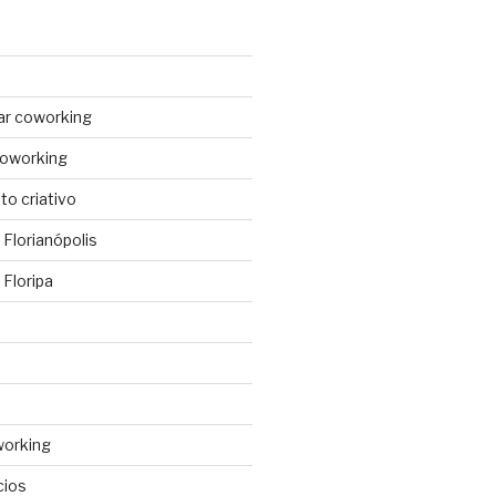
ar coworking
coworking
o criativo
Florianópolis
Floripa
working
cios