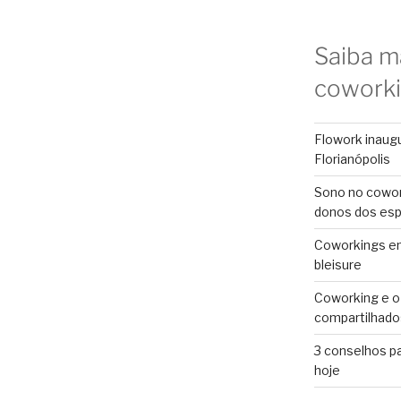
Saiba m
cowork
Flowork inaug
Florianópolis
Sono no cowor
donos dos es
Coworkings em 
bleisure
Coworking e o
compartilhado
3 conselhos p
hoje