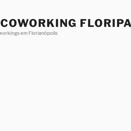
 COWORKING FLORIP
workings em Florianópolis