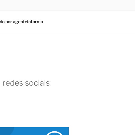
do por agenteinforma
 redes sociais
am
In