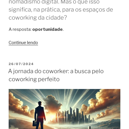
nomadismo digital. Mas o que isso
significa, na prática, para os espaços de
coworking da cidade?
A resposta:
oportunidade
.
“Acordo
Continue lendo
Embratur
e
NomadX
PUBLICADO
26/07/2024
EM
pode
A jornada do coworker: a busca pelo
beneficiar
coworking perfeito
coworkings
–
e
Floripa
sai
na
frente”