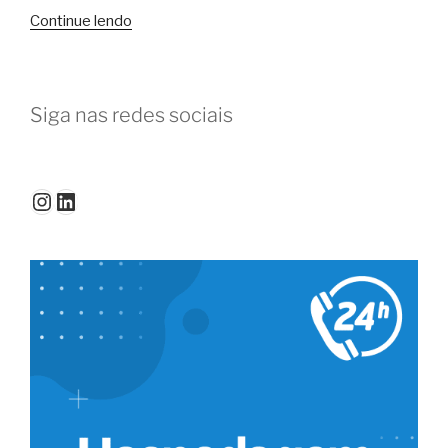
“CoGuru:
Continue lendo
os
melhores
conselhos
Siga nas redes sociais
para
usar
o
coworking”
Instagram
LinkedIn