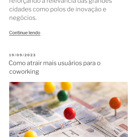
reforçando a relevância das grandes
cidades como polos de inovação e
negócios.
“Censo
Continue lendo
do
Coworking
2024
PUBLICADO
19/09/2023
EM
revela
Como atrair mais usuários para o
crescimento
coworking
e
aponta
tendências”