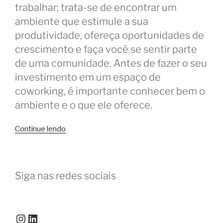
trabalhar; trata-se de encontrar um
ambiente que estimule a sua
produtividade, ofereça oportunidades de
crescimento e faça você se sentir parte
de uma comunidade. Antes de fazer o seu
investimento em um espaço de
coworking, é importante conhecer bem o
ambiente e o que ele oferece.
“O
Continue lendo
que
fazer
antes
Siga nas redes sociais
de
assinar
o
contrato
Instagram
LinkedIn