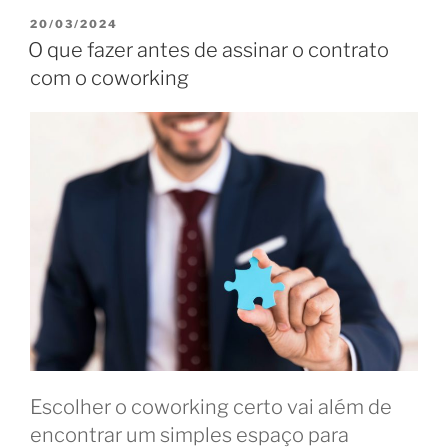
produtividade
PUBLICADO
20/03/2024
EM
e
O que fazer antes de assinar o contrato
lazer
com o coworking
no
bleisure”
Escolher o coworking certo vai além de
encontrar um simples espaço para