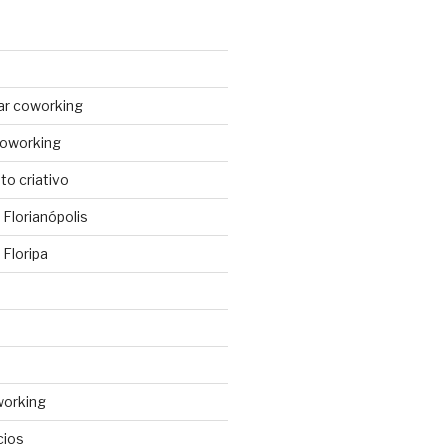
ar coworking
coworking
o criativo
Florianópolis
Floripa
working
cios