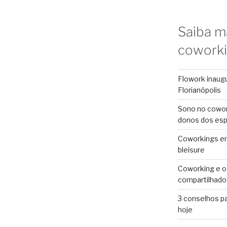
Saiba m
cowork
Flowork inaug
Florianópolis
Sono no cowor
donos dos es
Coworkings em 
bleisure
Coworking e o
compartilhado
3 conselhos p
hoje