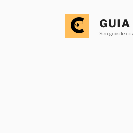
Pular
para
o
GUIA
conteúdo
Seu guia de co