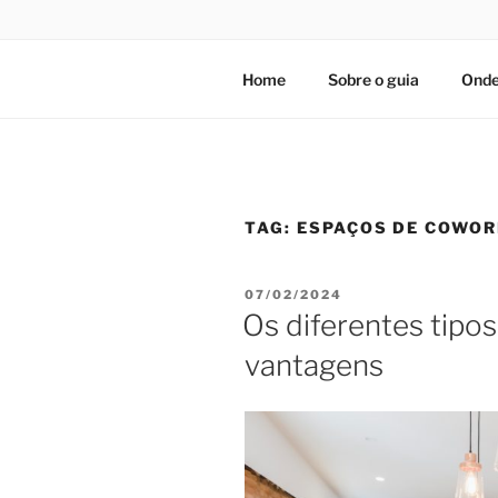
Home
Sobre o guia
Onde
TAG:
ESPAÇOS DE COWOR
PUBLICADO
07/02/2024
EM
Os diferentes tipo
vantagens