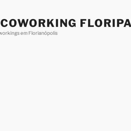
 COWORKING FLORIP
workings em Florianópolis