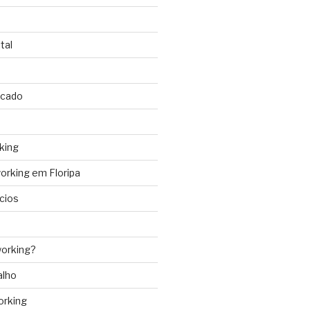
tal
rcado
king
rking em Floripa
cios
orking?
alho
orking