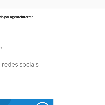
do por agenteinforma
S?
 redes sociais
am
In