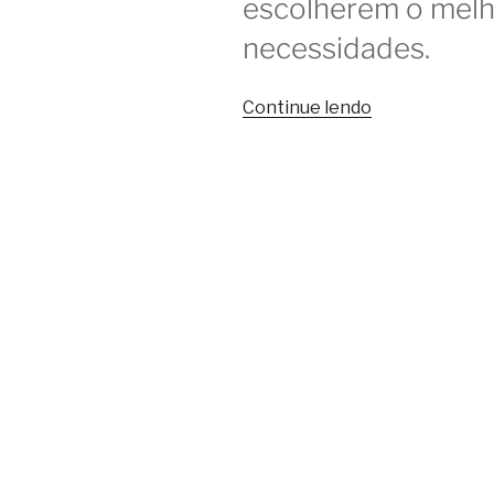
escolherem o melh
necessidades.
“Os
Continue lendo
diferentes
tipos
de
coworking
e
suas
vantagens”