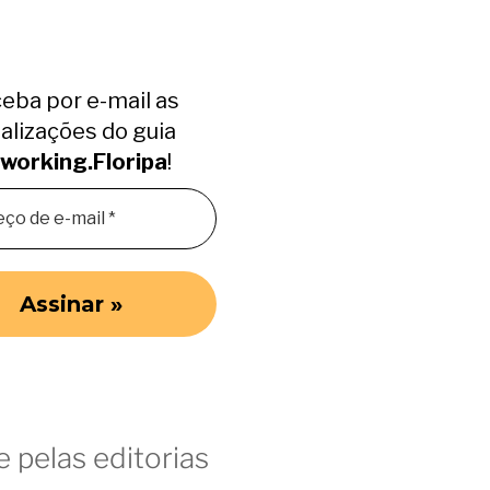
eba por e-mail as
alizações do guia
working.Floripa
!
 pelas editorias