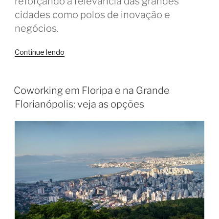
reforçando a relevância das grandes
cidades como polos de inovação e
negócios.
“Censo
Continue lendo
do
Coworking
2024
Coworking em Floripa e na Grande
revela
Florianópolis: veja as opções
crescimento
e
aponta
tendências”