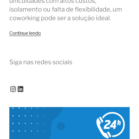
dificuldades com altos custos,
isolamento ou falta de flexibilidade, um
coworking pode ser a solução ideal.
“6
Continue lendo
problemas
que
o
Siga nas redes sociais
coworking
ajuda
a
resolver”
Instagram
LinkedIn