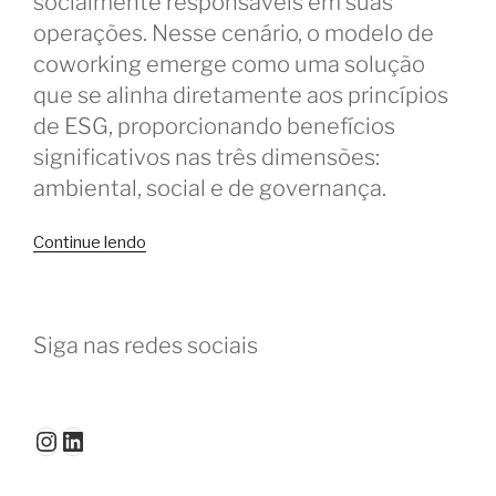
socialmente responsáveis em suas
operações. Nesse cenário, o modelo de
coworking emerge como uma solução
que se alinha diretamente aos princípios
de ESG, proporcionando benefícios
significativos nas três dimensões:
ambiental, social e de governança.
“ESG
Continue lendo
e
Coworking:
como
Siga nas redes sociais
espaços
compartilhados
promovem
práticas
Instagram
LinkedIn
sustentáveis”