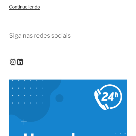
“5
Continue lendo
melhores
motivos
para
Siga nas redes sociais
usar
coworking
em
2024”
Instagram
LinkedIn