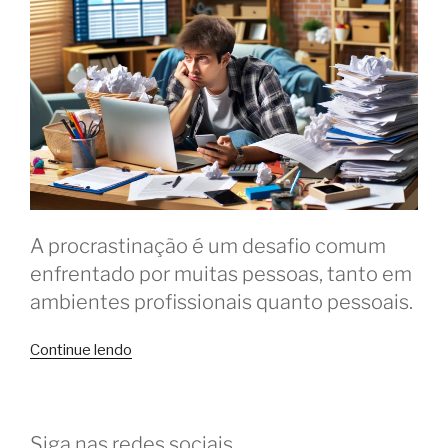
A procrastinação é um desafio comum
enfrentado por muitas pessoas, tanto em
ambientes profissionais quanto pessoais.
“Como
Continue lendo
o
uso
do
Siga nas redes sociais
coworking