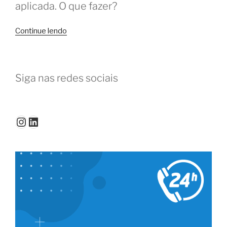
aplicada. O que fazer?
“Brainstorming
Continue lendo
no
coworking:
dicas
Siga nas redes sociais
para
desbloquear
novas
ideias”
Instagram
LinkedIn