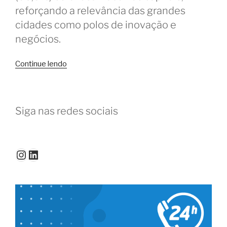
reforçando a relevância das grandes
cidades como polos de inovação e
negócios.
“Censo
Continue lendo
do
Coworking
2024
Siga nas redes sociais
revela
crescimento
e
aponta
Instagram
LinkedIn
tendências”