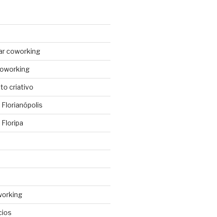
ar coworking
coworking
o criativo
Florianópolis
Floripa
working
cios