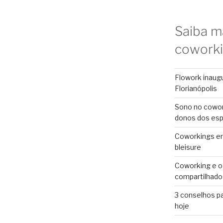
Saiba m
cowork
Flowork inaug
Florianópolis
Sono no cowor
donos dos es
Coworkings em 
bleisure
Coworking e o
compartilhado
3 conselhos p
hoje