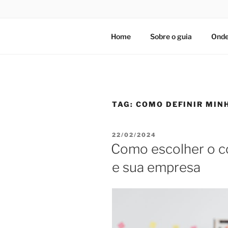
Home
Sobre o guia
Onde
TAG:
COMO DEFINIR MIN
PUBLICADO
22/02/2024
EM
Como escolher o c
e sua empresa