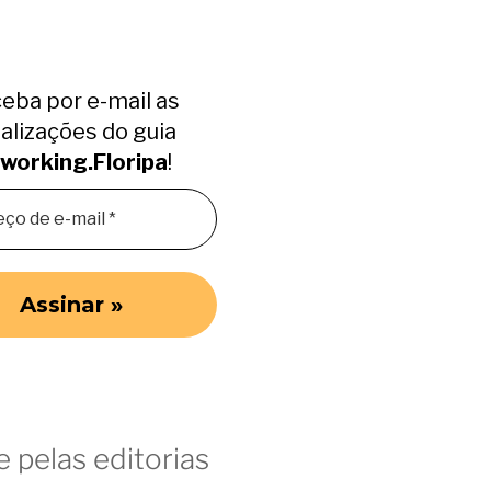
eba por e-mail as
alizações do guia
working.Floripa
!
 pelas editorias