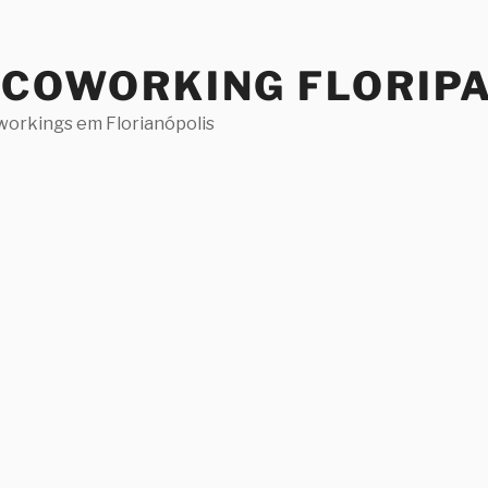
 COWORKING FLORIP
workings em Florianópolis