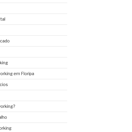
tal
rcado
king
rking em Floripa
cios
orking?
alho
orking