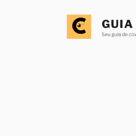
Pular
para
o
GUIA
conteúdo
Seu guia de co