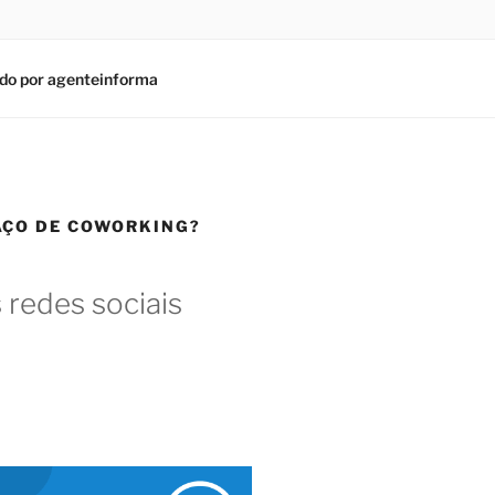
do por agenteinforma
AÇO DE COWORKING?
 redes sociais
am
In