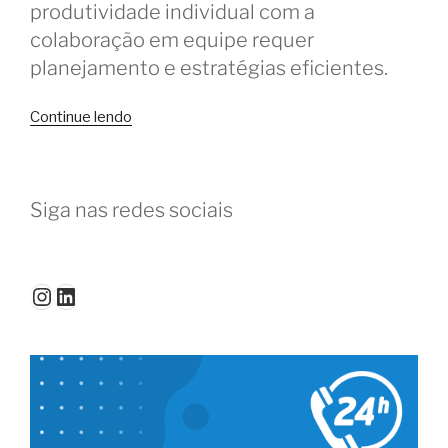
produtividade individual com a
colaboração em equipe requer
planejamento e estratégias eficientes.
“Produtividade
Continue lendo
e
colaboração
no
Siga nas redes sociais
trabalho
em
grupo
no
Instagram
LinkedIn
coworking”