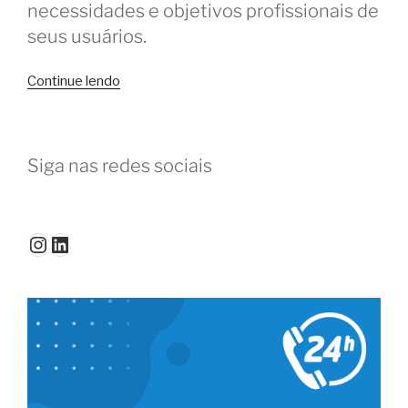
necessidades e objetivos profissionais de
seus usuários.
“Como
Continue lendo
transformar
usuários
em
Siga nas redes sociais
divulgadores
do
coworking”
Instagram
LinkedIn