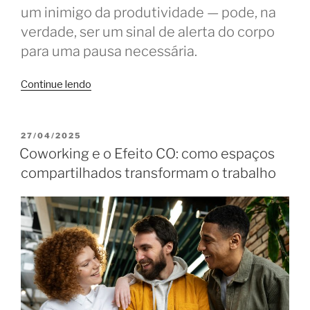
um inimigo da produtividade — pode, na
verdade, ser um sinal de alerta do corpo
para uma pausa necessária.
“Sono
Continue lendo
no
coworking?
Dicas
PUBLICADO
27/04/2025
EM
para
Coworking e o Efeito CO: como espaços
usuários
compartilhados transformam o trabalho
e
donos
dos
espaços”