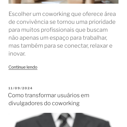
Escolher um coworking que oferece área
de convivência se tornou uma prioridade
para muitos profissionais que buscam
não apenas um espaço para trabalhar,
mas também para se conectar, relaxar e
inovar.
“Área
Continue lendo
de
convivência
amplia
PUBLICADO
11/09/2024
EM
benefícios
Como transformar usuários em
do
divulgadores do coworking
coworking
para
usuários”