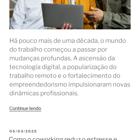
Há pouco mais de uma década, o mundo
do trabalho começou a passar por
mudanças profundas. A ascensão da
tecnologia digital, a popularização do
trabalho remoto e o fortalecimento do
empreendedorismo impulsionaram novas
dinâmicas profissionais.
“Coworking
Continue lendo
e
o
Efeito
PUBLICADO
05/03/2025
EM
CO:
Como o coworking reduz o estresse e