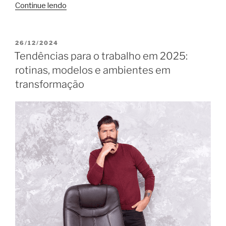
“Como
Continue lendo
o
coworking
reduz
PUBLICADO
26/12/2024
EM
o
Tendências para o trabalho em 2025:
estresse
rotinas, modelos e ambientes em
e
transformação
destrava
ideias”