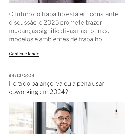
O futuro do trabalho está em constante
discussão, e 2025 promete trazer
mudanças significativas nas rotinas,
modelos e ambientes de trabalho.
“Tendências
Continue lendo
para
o
trabalho
PUBLICADO
04/12/2024
EM
em
Hora do balanço: valeu a pena usar
2025:
coworking em 2024?
rotinas,
modelos
e
ambientes
em
transformação”