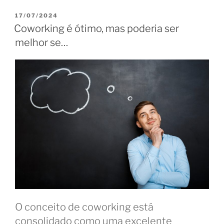
Coworking:
como
PUBLICADO
17/07/2024
EM
espaços
Coworking é ótimo, mas poderia ser
compartilhados
melhor se…
promovem
práticas
sustentáveis”
O conceito de coworking está
consolidado como uma excelente