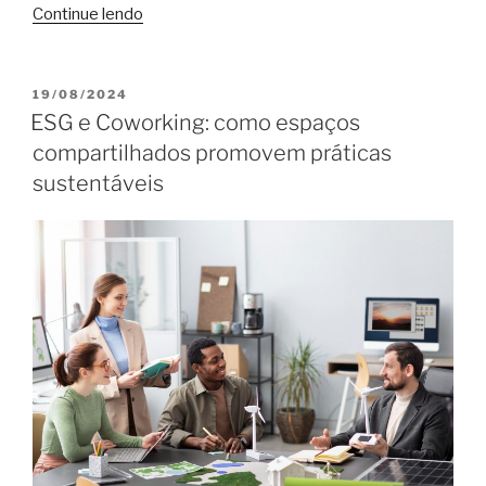
“Como
Continue lendo
transformar
usuários
em
PUBLICADO
19/08/2024
EM
divulgadores
ESG e Coworking: como espaços
do
compartilhados promovem práticas
coworking”
sustentáveis