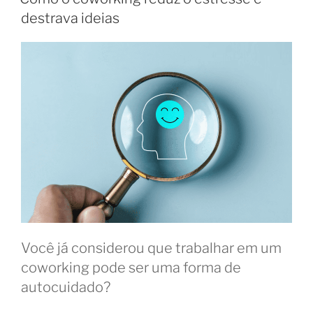
como
destrava ideias
espaços
compartilhados
transformam
o
trabalho”
Você já considerou que trabalhar em um
coworking pode ser uma forma de
autocuidado?