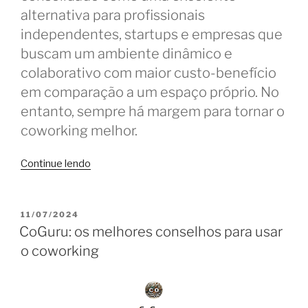
alternativa para profissionais
independentes, startups e empresas que
buscam um ambiente dinâmico e
colaborativo com maior custo-benefício
em comparação a um espaço próprio. No
entanto, sempre há margem para tornar o
coworking melhor.
“Coworking
Continue lendo
é
ótimo,
mas
PUBLICADO
11/07/2024
EM
poderia
CoGuru: os melhores conselhos para usar
ser
o coworking
melhor
se…”