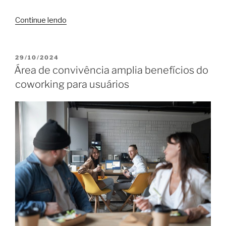
“Hora
Continue lendo
do
balanço:
valeu
PUBLICADO
29/10/2024
EM
a
Área de convivência amplia benefícios do
pena
coworking para usuários
usar
coworking
em
2024?”