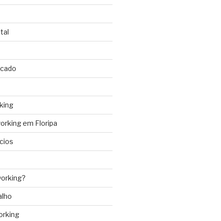
tal
rcado
king
rking em Floripa
cios
orking?
alho
orking