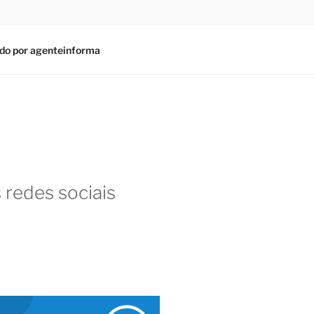
do por agenteinforma
 redes sociais
am
In