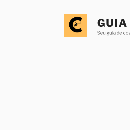
Pular
para
o
GUIA
conteúdo
Seu guia de co