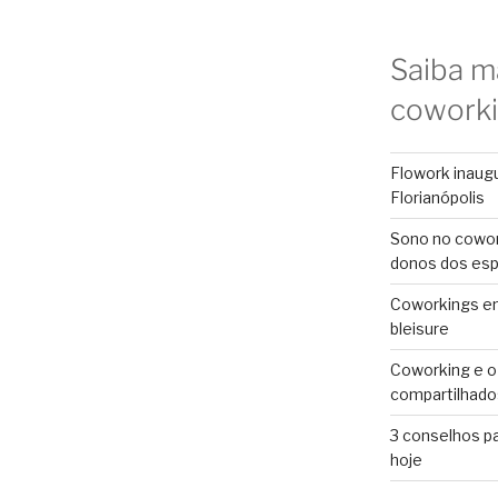
Saiba m
cowork
Flowork inaug
Florianópolis
Sono no cowor
donos dos es
Coworkings em 
bleisure
Coworking e o
compartilhado
3 conselhos p
hoje