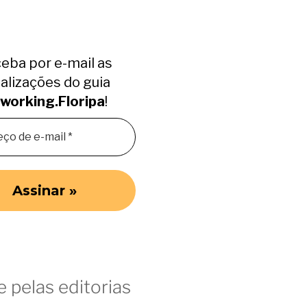
eba por e-mail as
alizações do guia
working.Floripa
!
 pelas editorias