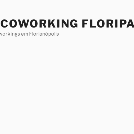
 COWORKING FLORIP
workings em Florianópolis