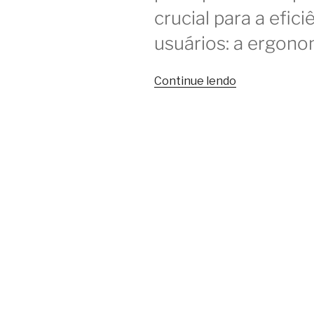
crucial para a efic
usuários: a ergono
“Ergonomia
Continue lendo
aplicada
ao
coworking:
o
que
você
deve
saber”