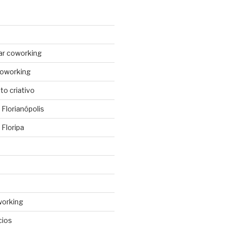
ar coworking
coworking
o criativo
Florianópolis
Floripa
working
cios