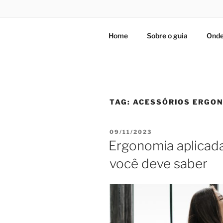
Home
Sobre o guia
Onde
TAG:
ACESSÓRIOS ERGO
PUBLICADO
09/11/2023
EM
Ergonomia aplicada
você deve saber