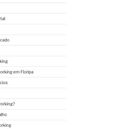
tal
rcado
king
rking em Floripa
cios
orking?
alho
orking