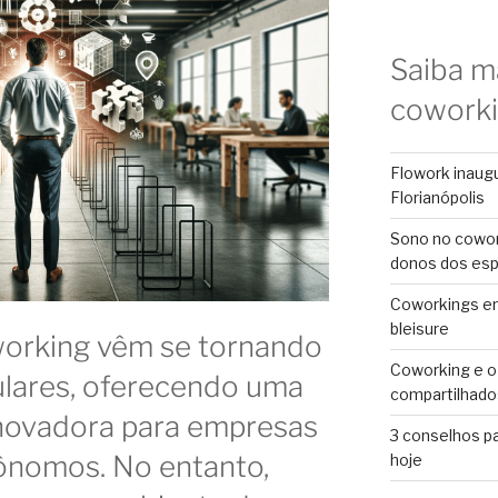
Saiba m
cowork
Flowork inaug
Florianópolis
Sono no cowor
donos dos es
Coworkings em 
bleisure
orking vêm se tornando
Coworking e o
ulares, oferecendo uma
compartilhado
 inovadora para empresas
3 conselhos p
tônomos. No entanto,
hoje