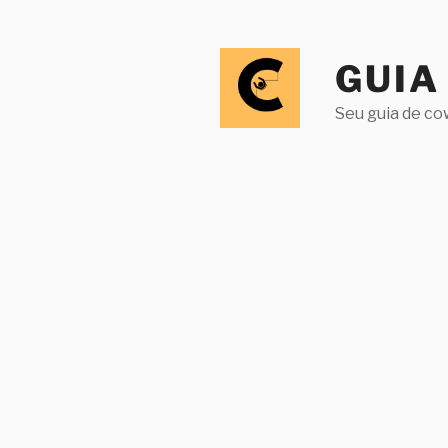
Pular
para
o
GUIA
conteúdo
Seu guia de co