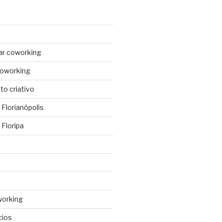
ar coworking
coworking
o criativo
Florianópolis
Floripa
working
cios