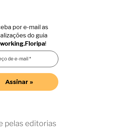
eba por e-mail as
alizações do guia
working.Floripa
!
 pelas editorias