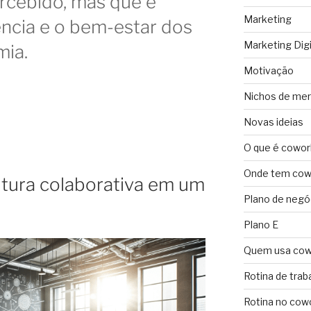
rcebido, mas que é
Marketing
iência e o bem-estar dos
Marketing Digi
mia.
Motivação
Nichos de me
Novas ideias
O que é cowor
Onde tem cowo
ltura colaborativa em um
Plano de negó
Plano E
Quem usa cow
Rotina de trab
Rotina no cow