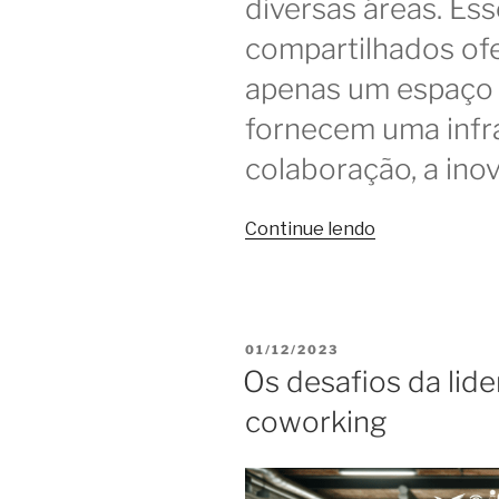
diversas áreas. Es
compartilhados of
apenas um espaço f
fornecem uma infr
colaboração, a ino
“O
Continue lendo
impacto
da
conectividade
de
PUBLICADO
01/12/2023
qualidade
EM
Os desafios da lid
na
coworking
escolha
do
coworking”