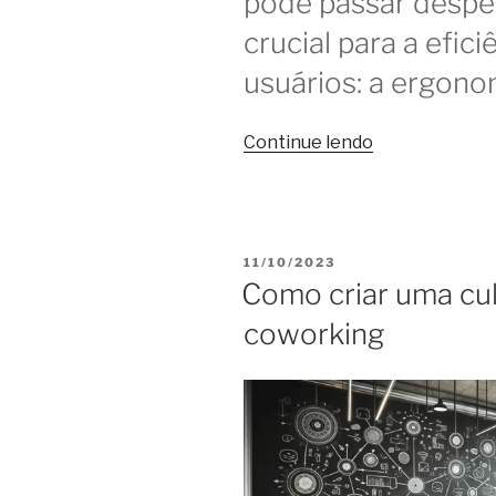
pode passar despe
crucial para a efic
usuários: a ergono
“Ergonomia
Continue lendo
aplicada
ao
coworking:
o
PUBLICADO
11/10/2023
que
EM
Como criar uma cu
você
coworking
deve
saber”