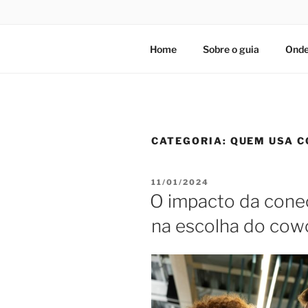
Home
Sobre o guia
Onde
CATEGORIA:
QUEM USA 
PUBLICADO
11/01/2024
EM
O impacto da conec
na escolha do cow