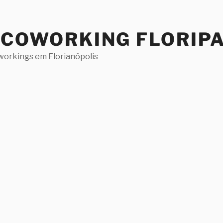
 COWORKING FLORIP
workings em Florianópolis