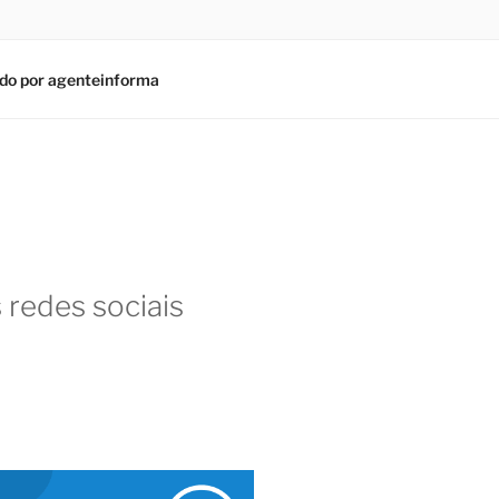
do por agenteinforma
 redes sociais
am
In