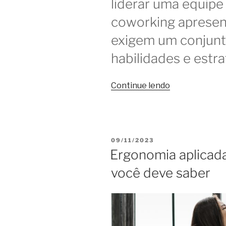
liderar uma equip
coworking apresen
exigem um conjunt
habilidades e estra
“Os
Continue lendo
desafios
da
liderança
de
PUBLICADO
09/11/2023
equipe
EM
Ergonomia aplicada
no
você deve saber
coworking”